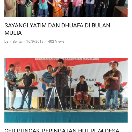
SAYANGI YATIM DAN DHUAFA DI BULAN
MULIA
by
-
Berita
-
16/9/2019
-
402 Views
CFD PUNCAK PERINGATAN HUT.RI 74 DESA