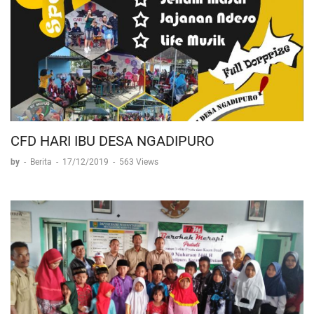
CFD HARI IBU DESA NGADIPURO
by
-
Berita
-
17/12/2019
-
563 Views