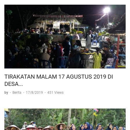
TIRAKATAN MALAM 17 AGUSTUS 2019 DI
DESA...
by
-
Berita
-
17/8/2019
-
451 Views