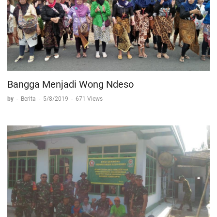
Bangga Menjadi Wong Ndeso
by
-
Berita
-
5/8/2019
-
671 Views