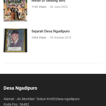
Nikah Di Gedung Biru
1162 Views
-
26 June 2023
Sejarah Desa Ngadipuro
1064 Views
-
20 October 2010
Desa Ngadipuro
Alamat : Jln.Muntilan ' Dukun Km05,Desa ngadipuro
Kode Pos : 56482