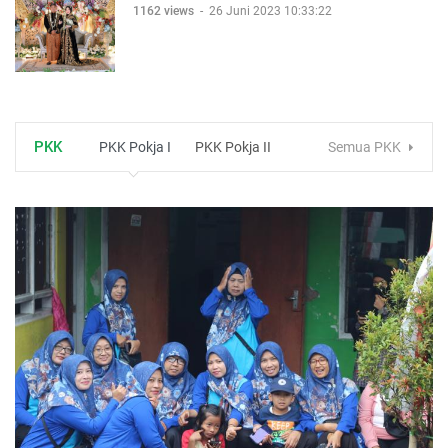
1162 views
-
26 Juni 2023 10:33:22
PKK
PKK Pokja I
PKK Pokja II
Semua PKK