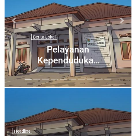
Previous
Next
Berita Lokal
MARHABAN YA
n
RAMADHAN
ro
ru
Headline