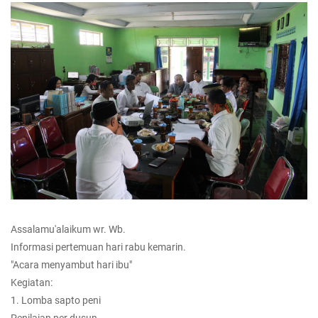
Assalamu'alaikum wr. Wb.
Informasi pertemuan hari rabu kemarin.
"Acara menyambut hari ibu"
Kegiatan:
1. Lomba sapto peni