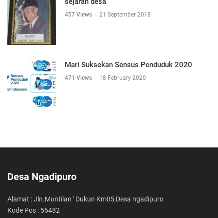
sejarah desa
457 Views
-
21 September 2018
Mari Suksekan Sensus Penduduk 2020
471 Views
-
18 February 2020
Desa Ngadipuro
Alamat : Jln.Muntilan ' Dukun Km05,Desa ngadipuro
Kode Pos : 56482