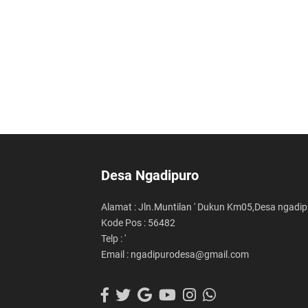
Desa Ngadipuro
Alamat : Jln.Muntilan ' Dukun Km05,Desa ngadi
Kode Pos : 56482
Telp : '
Email : ngadipurodesa@gmail.com