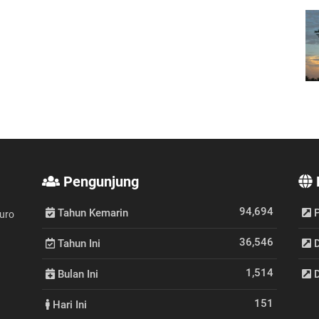
Pengunjung
94,694
Tahun Kemarin
P
puro
36,546
Tahun Ini
D
1,514
Bulan Ini
D
151
Hari Ini